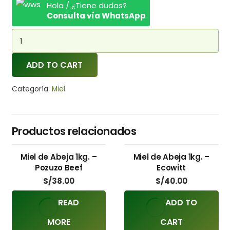
Hola / ¿Tiene dudas?
Consulta vía WhatsApp
Polen
Frey
quantity
ADD TO CART
Categoría:
Miel
Productos relacionados
Miel de Abeja 1kg. –
Miel de Abeja 1kg. –
Pozuzo Beef
Ecowitt
S/
38.00
S/
40.00
READ
ADD TO
MORE
CART