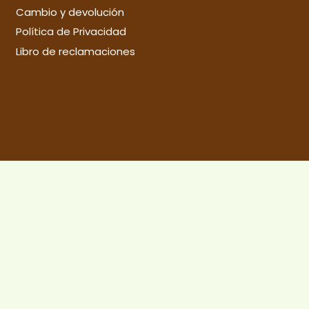
Cambio y devolución
Política de Privacidad
Libro de reclamaciones
© 2021 Productos Artesanales Buly SAC
Desarrollado por:
Digital Studio
Pedido mínimo S/60.00
Dismiss