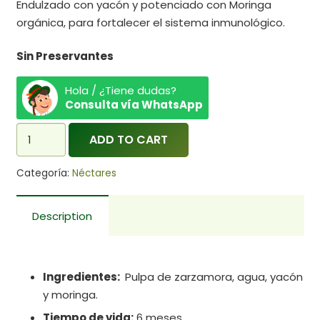
Endulzado con yacón y potenciado con Moringa
orgánica, para fortalecer el sistema inmunológico.
Sin Preservantes
Hola / ¿Tiene dudas?
Consulta vía WhatsApp
Néctar
ADD TO CART
de
Zarzamora
Categoría:
Néctares
quantity
Description
Ingredientes:
Pulpa de zarzamora, agua, yacón
y moringa.
Tiempo de vida:
6 meses