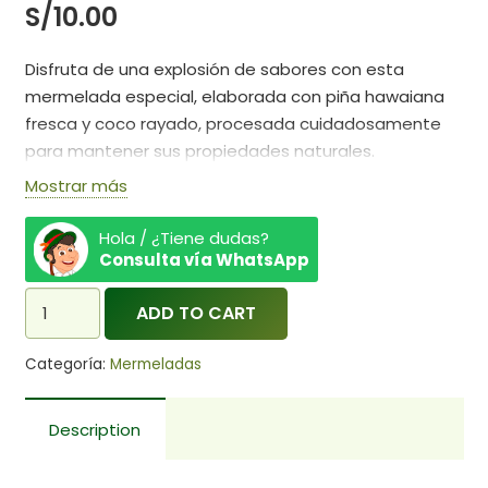
S/
10.00
Disfruta de una explosión de sabores con esta
mermelada especial, elaborada con piña hawaiana
fresca y coco rayado, procesada cuidadosamente
para mantener sus propiedades naturales.
Mostrar más
¡Siente el dulce sabor de esta sabrosa combinación
en tus meriendas!
Hola / ¿Tiene dudas?
Consulta vía WhatsApp
Piñas cultivadas en el distrito de Huancabamba
Mermelada
– Oxapampa a una altitud de 1,666 m.s.n.m
ADD TO CART
de
Piña
Endulzada:
Con panela
Categoría:
Mermeladas
con
Peso neto:
250gr. (8.8oz)
coco
Sin Preservantes
Description
quantity