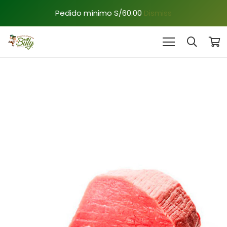
Pedido mínimo S/60.00
Dismiss