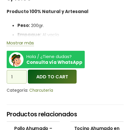
Producto 100% Natural y Artesanal
Peso:
200gr.
Empaque:
Al vacío
Mostrar más
Ingredientes:
Carne de cerdo, sal
Hola / ¿Tiene dudas?
Consulta vía WhatsApp
Lomito
ADD TO CART
Ahumado
Pozuzo
Categoría:
Charcutería
-
KOHEL
quantity
Productos relacionados
Pollo Ahumado –
Tocino Ahumado en