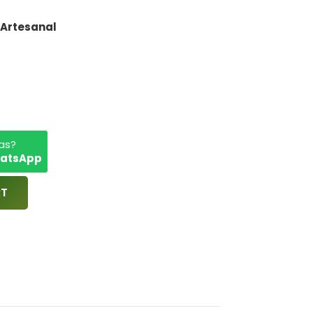
 Artesanal
de cerdo, sal y condimentos naturales
as?
hatsApp
RT