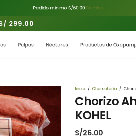
Pedido mínimo S/60.00
Dismiss
S/ 299.00
as
Pulpas
Néctares
Productos de Oxapamp
Inicio
/
Charcutería
/
Chori
Chorizo A
KOHEL
S/
26.00