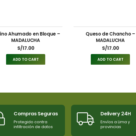
ino Ahumado en Bloque –
Queso de Chancho –
MADALUCHA
MADALUCHA
S/
17.00
S/
17.00
ADD TO CART
ADD TO CART
Compras Seguras
Delivery 24H
Protegido contra
Envíos a Lima y
infiltración de datos
provincias