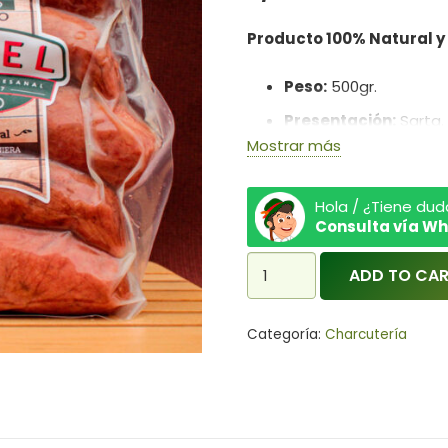
Producto 100% Natural y
Peso:
500gr.
Presentación:
Sarta.
Mostrar más
Empaque:
Al vacío
Ingredientes:
Carne 
Hola / ¿Tiene dud
Consulta vía W
Chorizo
ADD TO CA
Ahumado
Pozuzo
Categoría:
Charcutería
KOHEL
quantity