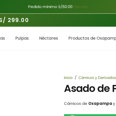
Pedido mínimo S/60.00
Dismiss
S/ 299.00
as
Pulpas
Néctares
Productos de Oxapamp
Inicio
/
Cárnicos y Derivados
Asado de 
Cárnicos de
Oxapampa
y