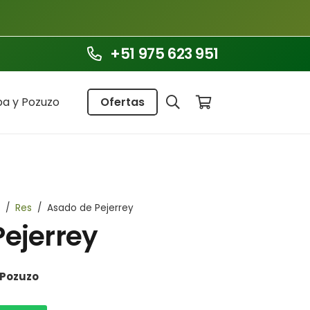
+51 975 623 951
a y Pozuzo
Ofertas
/
Res
/
Asado de Pejerrey
Pejerrey
Pozuzo