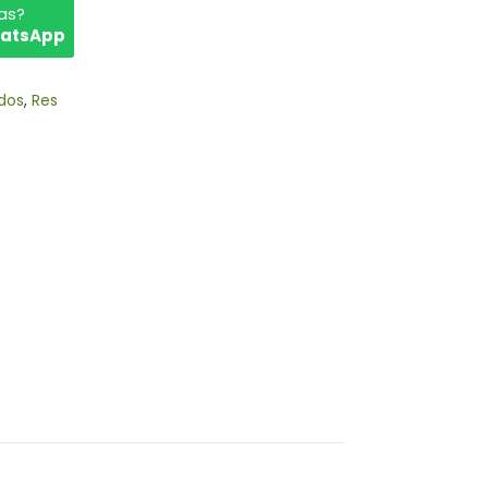
as?
hatsApp
dos
,
Res