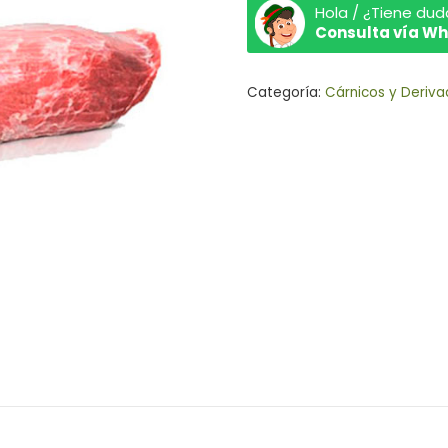
Hola / ¿Tiene dud
Consulta vía W
Categoría:
Cárnicos y Deriva